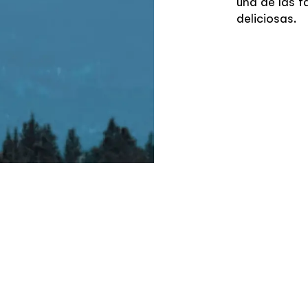
una de las f
deliciosas.