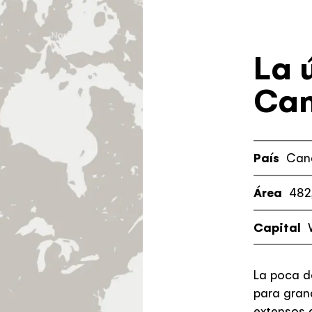
Dónde es
La 
Yukón?
Can
País
Can
Área
482
Capital
La poca d
para gran
extensos 