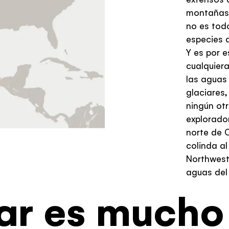
montañas 
no es todo
especies 
Y es por e
cualquiera
las aguas 
glaciares,
ningún otr
explorador
norte de C
colinda al
Northweste
aguas del
ar es much