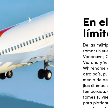
En e
límit
De las múlti
tomar un vue
Vancouver, 
Victoria y Y
Whitehorse v
otro país, p
medio de ae
(las últimas
temporada, a
tomes tu vue
para platica