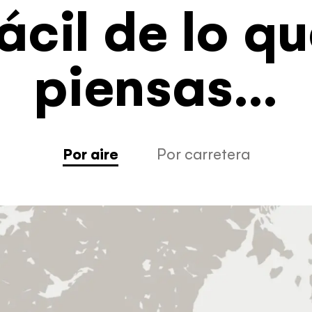
ácil de lo q
piensas…
Por aire
Por carretera