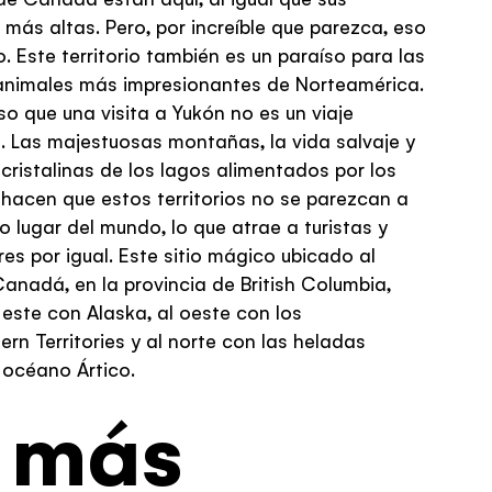
INSPIRATION
más altas. Pero, por increíble que parezca, eso
Yukon adventures for
. Este territorio también es un paraíso para las
every timeline
animales más impresionantes de Norteamérica.
so que una visita a Yukón no es un viaje
PAGE
Get familiar with the
. Las majestuosas montañas, la vida salvaje y
Yukon
cristalinas de los lagos alimentados por los
 hacen que estos territorios no se parezcan a
o lugar del mundo, lo que atrae a turistas y
es por igual. Este sitio mágico ubicado al
anadá, en la provincia de British Columbia,
 este con Alaska, al oeste con los
rn Territories y al norte con las heladas
 océano Ártico.
o más