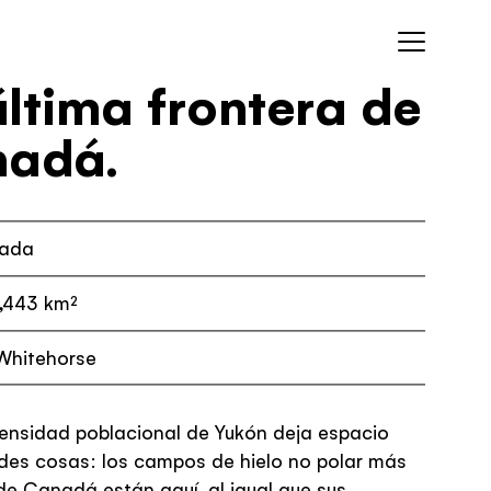
tá
última frontera de
adá.
search-title
ada
,443 km²
looking-for
Whitehorse
HUB
What's your next
ensidad poblacional de Yukón deja espacio
activity?
des cosas: los campos de hielo no polar más
de Canadá están aquí, al igual que sus